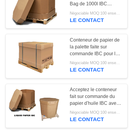
CAS
Bag de 1000l IBC
d'huile de noix de coco
Négociable MOQ:100 ensembles
cubique de réservoir
PLAN
LE CONTACT
113
DU
Sacs en papier de
SITE
Conteneur de papier de
pelouse
la palette faite sur
commande IBC pour le
PRIVACY
transport solide de
Négociable MOQ:100 ensembles
stockage à distance
POLICY
LE CONTACT
139
Acceptez le conteneur
Sacs en papier de
fait sur commande du
papier d'huile IBC avec
valve
la catégorie 1000L
Négociable MOQ:100 ensembles
comestible
LE CONTACT