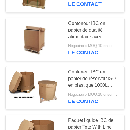
NOUS
LE CONTACT
VISITE
Conteneur IBC en
72
D'USINE
papier de qualité
Sacs en papier
alimentaire avec
doublure pour liquide
ouverts cousus de
Négociable MOQ:10 ensembles
CONTRÔLE
LE CONTACT
DE
Multiwall de bouche
QUALITÉ
Conteneur IBC en
papier de réservoir ISO
CONTACTEZ-
en plastique 1000L
72
pliable
NOUS
Négociable MOQ:10 ensembles
Sacs de
LE CONTACT
empaquetage de
NOUVELLES
Paquet liquide IBC de
papier d'emballage
papier Tote With Line