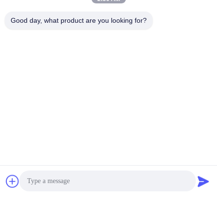
conditionnement souple
de conteneur de la
Négociable MOQ:10 ensembles
Good day, what product are you looking for?
catégorie comestible
LE CONTACT
IBC de 1600 litres
sac de revêtement de
220ltr 1000ltr 1200ltr
1600ltr IBC pour le
matériel liquide
Négociable MOQ:10 ensembles
industriel ou chimique
LE CONTACT
sac de papier de
revêtement de pe de
conteneur de la
catégorie comestible
Négociable MOQ:10 ensembles
IBC de 220L 1000L
LE CONTACT
1600L 1800L avec la
valve