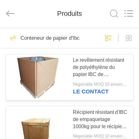
2026
Henan
Baijia
New
Produits
Energy-
saving
Materials
Co.,
MAISON
Ltd..
272
All
Conteneur de papier d'Ibc
Rights
Reserved.
Sacs en papier de
PRODUITS
Multiwall Papier
Le revêtement résistant
de polyéthylène du
d'emballage
EXPOSITION
papier IBC de
DE
l'emballage 1000L
Négociable MOQ:10 ensembles
acceptent la coutume
VR
LE CONTACT
187
Sacs en papier
AU
Récipient résistant d'IBC
de empaquetage
SUJET
collés de Multiwall
1000kg pour le récipient
DE
liquide
de valve
Négociable MOQ:10 ensembles