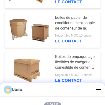
LE CONTACT
101
Sacs en papier
boîtes de papier de
conditionnement souple
industriels
de conteneur de la
catégorie comestible
Négociable MOQ:10 ensembles
IBC de 220l 1000l pour
LE CONTACT
l'eau en vrac
Boîtes de empaquetage
18
flexibles de catégorie
Conteneur de papier
comestible de conteneur
de papier jetable pliable
d'Ibc
Négociable MOQ:10 ensembles
de 1000 litres IBC
LE CONTACT
Baijia
220 1000 1200 boîtes de
papier de
2:56 AM