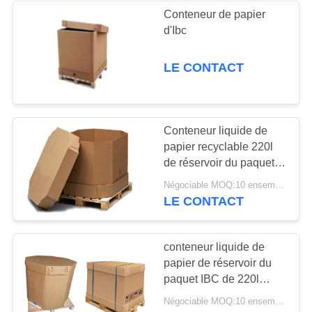
Conteneur de papier
d'Ibc
69
Sacs en papier
LE CONTACT
inférieurs de
pincement
Conteneur liquide de
papier recyclable 220l
de réservoir du paquet
IBC avec la valve
118
Négociable MOQ:10 ensembles
LE CONTACT
Sacs en papier
thermoscellés
conteneur liquide de
papier de réservoir du
paquet IBC de 220l
1000l avec la valve
Négociable MOQ:10 ensembles