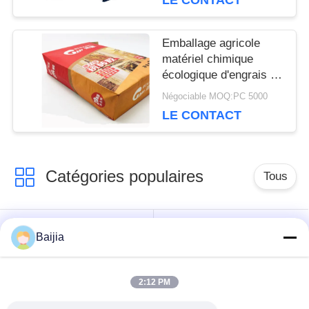
LE CONTACT
PRIVACY
POLICY
Emballage agricole
matériel chimique
écologique d'engrais de
sacs à papier
Négociable MOQ:PC 5000
d'emballage
LE CONTACT
Catégories populaires
Tous
Sacs en papier de
Sacs en papier collés
Baijia
Multiwall Papier
de Multiwall de valve
d'emballage
2:12 PM
Sacs en papier
Sacs de