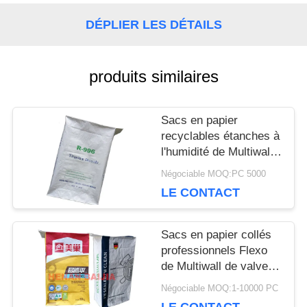
CONTACTEZ-
DÉPLIER LES DÉTAILS
NOUS
produits similaires
NOUVELLES
Sacs en papier
recyclables étanches à
CAS
l'humidité de Multiwall
Papier d'emballage
Négociable MOQ:PC 5000
avec la valve signalée
LE CONTACT
PLAN
personnalisable
DU
Sacs en papier collés
professionnels Flexo
SITE
de Multiwall de valve
imprimant le cachetage
Négociable MOQ:1-10000 PC
ultrasonique