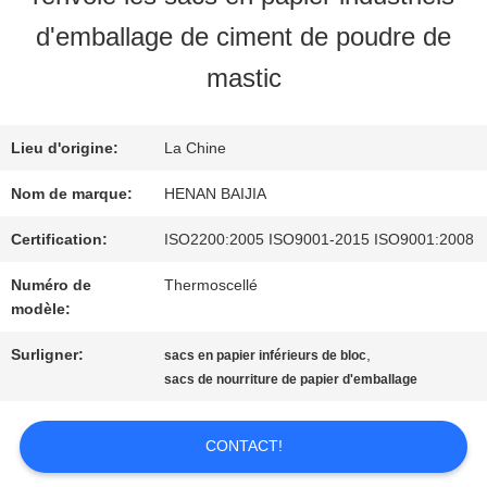
SUJET
d'emballage de ciment de poudre de
DE
mastic
NOUS
Lieu d'origine:
La Chine
Nom de marque:
HENAN BAIJIA
VISITE
Certification:
ISO2200:2005 ISO9001-2015 ISO9001:2008
D'USINE
Numéro de
Thermoscellé
modèle:
CONTRÔLE
Surligner:
,
sacs en papier inférieurs de bloc
DE
sacs de nourriture de papier d'emballage
QUALITÉ
CONTACT!