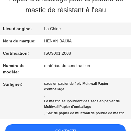
SUJET
mastic de résistant à l'eau
DE
Lieu d'origine:
La Chine
NOUS
Nom de marque:
HENAN BAIJIA
VISITE
Certification:
ISO9001:2008
Numéro de
matériau de construction
D'USINE
modèle:
sacs en papier de 4ply Multiwall Papier
Surligner:
CONTRÔLE
d'emballage
,
DE
Le mastic saupoudrent des sacs en papier de
Multiwall Papier d'emballage
,
Sac de papier de multiwall de poudre de mastic
QUALITÉ