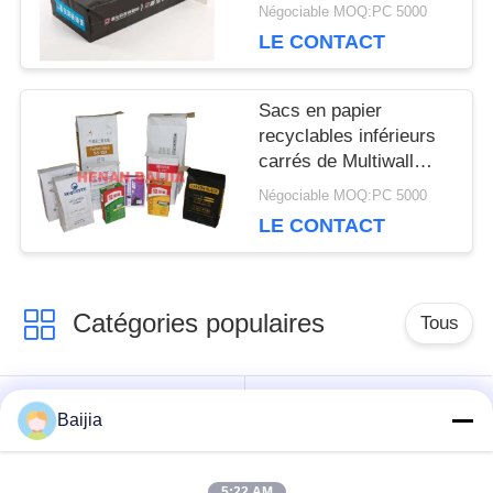
sacs en papier
PRIVACY
Négociable MOQ:PC 5000
personnalisables de
LE CONTACT
valve
POLICY
Sacs en papier
recyclables inférieurs
carrés de Multiwall
Papier d'emballage
Négociable MOQ:PC 5000
avec la valve
LE CONTACT
personnalisable
Catégories populaires
Tous
Sacs en papier de
Sacs en papier collés
Baijia
Multiwall Papier
de Multiwall de valve
d'emballage
5:22 AM