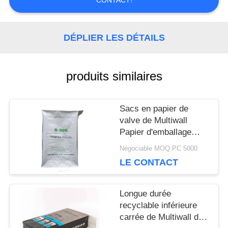
CONTACT!
CONTACTEZ-
NOUS
DÉPLIER LES DÉTAILS
NOUVELLES
produits similaires
CAS
Sacs en papier de
valve de Multiwall
Papier d'emballage
pour empaqueter le
PLAN
Négociable MOQ:PC 5000
matériel chimique 20kg
LE CONTACT
25kg 50kg
DU
SITE
Longue durée
recyclable inférieure
carrée de Multiwall de