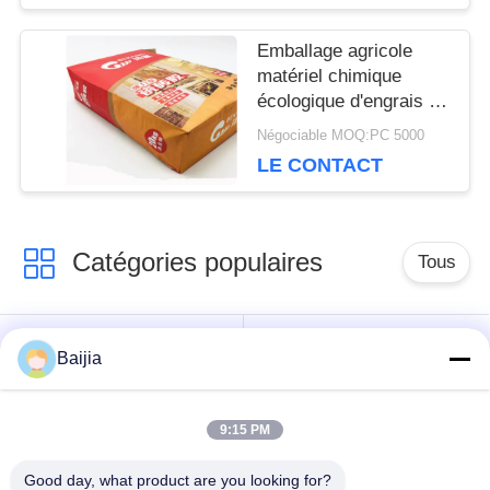
PRIVACY
Emballage agricole
POLICY
matériel chimique
écologique d'engrais de
sacs à papier
Négociable MOQ:PC 5000
d'emballage
LE CONTACT
Catégories populaires
Tous
Sacs en papier de
Sacs en papier collés
Baijia
Multiwall Papier
de Multiwall de valve
d'emballage
9:15 PM
Sacs en papier
Sacs de
Good day, what product are you looking for?
ouverts cousus de
empaquetage de