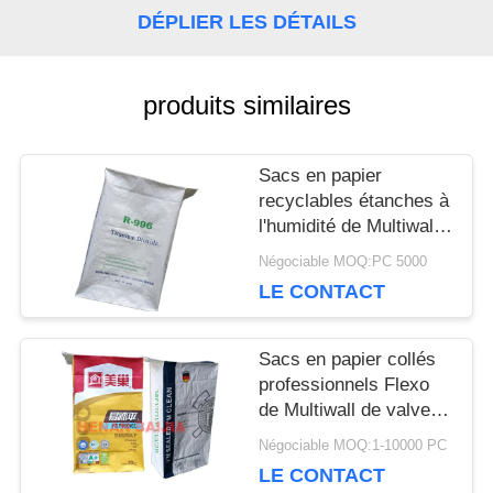
CONTACTEZ-
DÉPLIER LES DÉTAILS
NOUS
produits similaires
NOUVELLES
Sacs en papier
recyclables étanches à
l'humidité de Multiwall
CAS
Papier d'emballage
Négociable MOQ:PC 5000
avec la valve signalée
LE CONTACT
personnalisable
PLAN
Sacs en papier collés
DU
professionnels Flexo
de Multiwall de valve
SITE
imprimant le cachetage
Négociable MOQ:1-10000 PC
ultrasonique
LE CONTACT