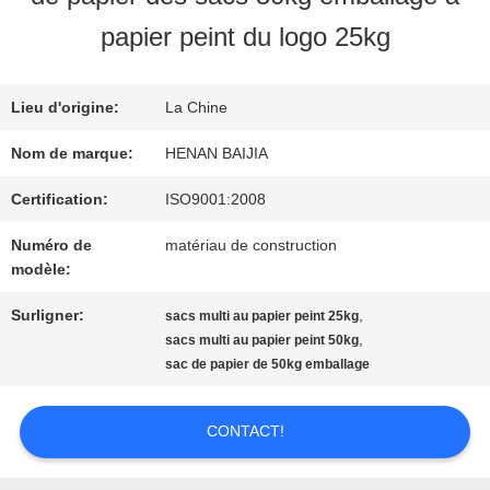
SUJET
papier peint du logo 25kg
DE
Lieu d'origine:
La Chine
NOUS
Nom de marque:
HENAN BAIJIA
VISITE
Certification:
ISO9001:2008
Numéro de
matériau de construction
D'USINE
modèle:
Surligner:
,
sacs multi au papier peint 25kg
CONTRÔLE
,
sacs multi au papier peint 50kg
sac de papier de 50kg emballage
DE
QUALITÉ
CONTACT!