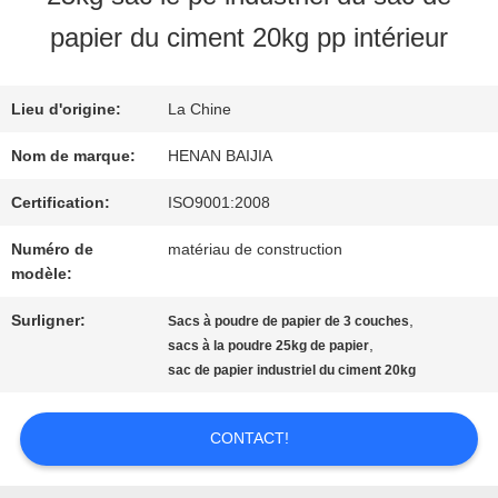
SUJET
papier du ciment 20kg pp intérieur
DE
Lieu d'origine:
La Chine
NOUS
Nom de marque:
HENAN BAIJIA
VISITE
Certification:
ISO9001:2008
Numéro de
matériau de construction
D'USINE
modèle:
Surligner:
,
Sacs à poudre de papier de 3 couches
CONTRÔLE
,
sacs à la poudre 25kg de papier
sac de papier industriel du ciment 20kg
DE
QUALITÉ
CONTACT!