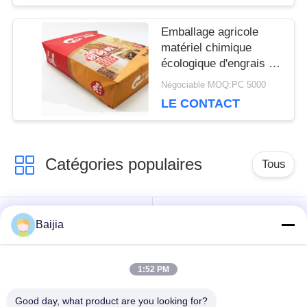
PRIVACY
Emballage agricole
POLICY
matériel chimique
écologique d'engrais de
sacs à papier
Négociable MOQ:PC 5000
d'emballage
LE CONTACT
Catégories populaires
Tous
Sacs en papier de
Sacs en papier collés
Baijia
Multiwall Papier
de Multiwall de valve
d'emballage
1:52 PM
Sacs en papier
Sacs de
Good day, what product are you looking for?
ouverts cousus de
empaquetage de