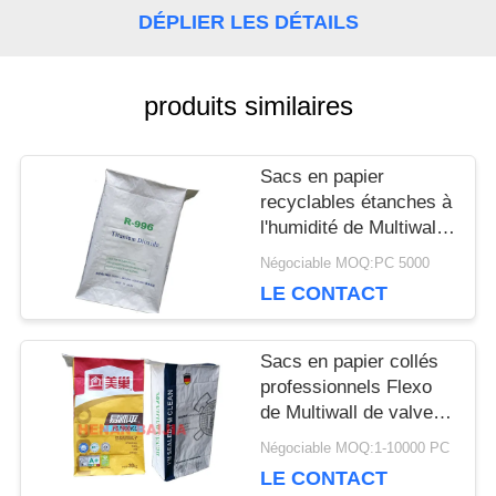
CONTACTEZ-
DÉPLIER LES DÉTAILS
NOUS
produits similaires
NOUVELLES
Sacs en papier
recyclables étanches à
l'humidité de Multiwall
CAS
Papier d'emballage
Négociable MOQ:PC 5000
avec la valve signalée
LE CONTACT
personnalisable
PLAN
Sacs en papier collés
DU
professionnels Flexo
de Multiwall de valve
SITE
imprimant le cachetage
Négociable MOQ:1-10000 PC
ultrasonique
LE CONTACT