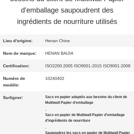
SUJET
d'emballage saupoudrent des
DE
ingrédients de nourriture utilisés
NOUS
Lieu d'origine:
Henan Chine
Nom de marque:
HENAN BAIJIA
VISITE
Certification:
ISO2200:2005 ISO9001-2015 ISO9001:2008
D'USINE
Numéro de
10240402
modèle:
CONTRÔLE
Sacs en papier adaptés aux besoins du client de
Surligner:
Multiwall Papier d'emballage
DE
,
Sacs en papier de Multiwall Papier d'emballage
QUALITÉ
d'ingrédients de nourriture
,
Saupoudrez les sacs en papier de Multiwall Papier