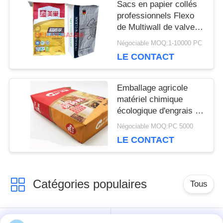
PRIVACY
Sacs en papier collés
professionnels Flexo
POLICY
de Multiwall de valve
imprimant le cachetage
Négociable MOQ:1-10000 PC
ultrasonique
LE CONTACT
Emballage agricole
matériel chimique
écologique d'engrais de
sacs à papier
Négociable MOQ:PC 5000
d'emballage
LE CONTACT
Catégories populaires
Tous
Sacs en papier de