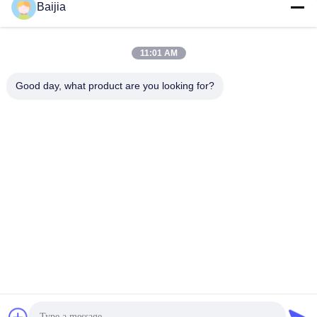
Sacs en papier collés
Baijia
Multiwall Papier
de Multiwall de valve
d'emballage
11:01 AM
Sacs en papier
Sacs de
Good day, what product are you looking for?
ouverts cousus de
empaquetage de
Multiwall de bouche
papier d'emballage
Sacs en papier de
Sacs en papier de
pelouse
valve
Sacs en papier
Sacs en papier
inférieurs de
thermoscellés
pincement
Souscrivez