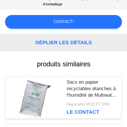
d'emballage
CONTACTEZ-
NOUS
CONTACT!
NOUVELLES
DÉPLIER LES DÉTAILS
CAS
produits similaires
PLAN
Sacs en papier
recyclables étanches à
DU
l'humidité de Multiwall
Papier d'emballage
Négociable MOQ:PC 5000
SITE
avec la valve signalée
LE CONTACT
personnalisable