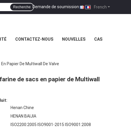
Demande de soumission
|
French
Recherche
ITÉ
CONTACTEZ-NOUS
NOUVELLES
CAS
 En Papier De Multiwall De Valve
farine de sacs en papier de Multiwall
uit:
Henan Chine
HENAN BAIJIA
ISO2200:2005 ISO9001-2015 ISO9001:2008