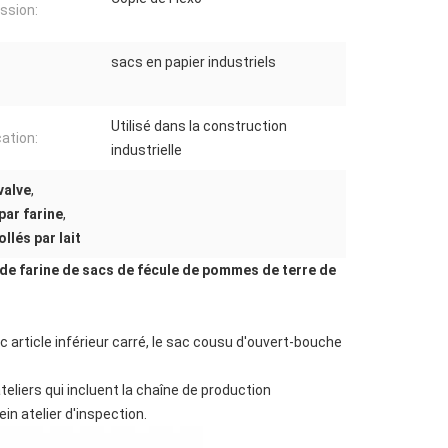
ssion:
sacs en papier industriels
Utilisé dans la construction
cation:
industrielle
valve
,
par farine
,
llés par lait
 de farine de sacs de fécule de pommes de terre de
sac article inférieur carré, le sac cousu d'ouvert-bouche
eliers qui incluent la chaîne de production
n atelier d'inspection.