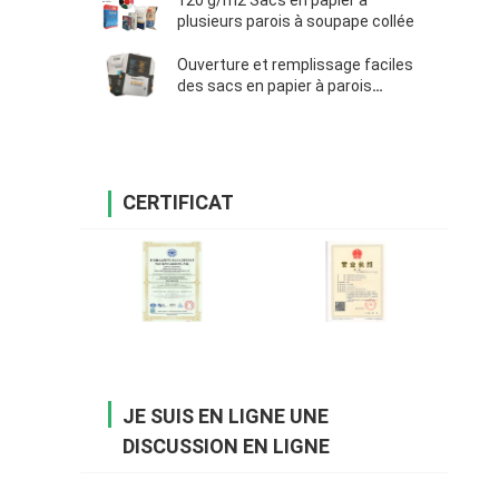
120 g/m2 Sacs en papier à
plusieurs parois à soupape collée
Ouverture et remplissage faciles
des sacs en papier à parois
multiples de valve collée 25kg pour
le ciment
CERTIFICAT
JE SUIS EN LIGNE UNE
DISCUSSION EN LIGNE