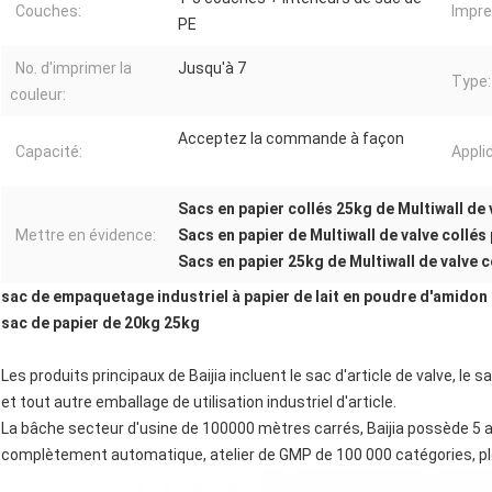
Couches:
Impre
PE
No. d'imprimer la
Jusqu'à 7
Type:
couleur:
Acceptez la commande à façon
Capacité:
Appli
Sacs en papier collés 25kg de Multiwall de 
Mettre en évidence:
Sacs en papier de Multiwall de valve collés 
Sacs en papier 25kg de Multiwall de valve co
sac de empaquetage industriel à papier de lait en poudre d'amidon
sac de papier de 20kg 25kg
Les produits principaux de Baijia incluent le sac d'article de valve, le 
et tout autre emballage de utilisation industriel d'article.
La bâche secteur d'usine de 100000 mètres carrés, Baijia possède 5 at
complètement automatique, atelier de GMP de 100 000 catégories, plei