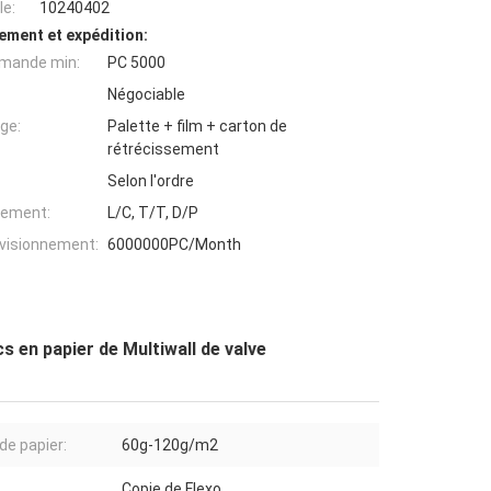
e:
10240402
ement et expédition:
mande min:
PC 5000
Négociable
ge:
Palette + film + carton de
rétrécissement
Selon l'ordre
iement:
L/C, T/T, D/P
ovisionnement:
6000000PC/Month
cs en papier de Multiwall de valve
de papier:
60g-120g/m2
Copie de Flexo