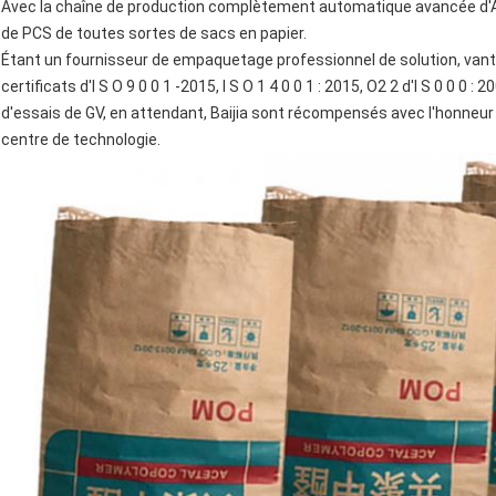
Avec la chaîne de production complètement automatique avancée d'All
de PCS de toutes sortes de sacs en papier.
Étant un fournisseur de empaquetage professionnel de solution, vanter
certificats d'I S O 9 0 0 1 -2015, I S O 1 4 0 0 1 : 2015, O2 2 d'I S 0 0 0 
d'essais de GV, en attendant, Baijia sont récompensés avec l'honneur e
centre de technologie.