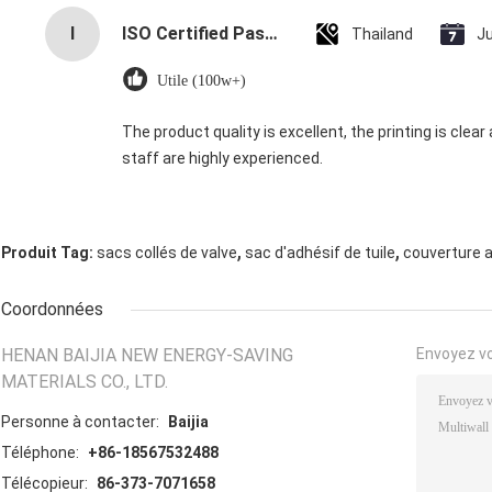
I
ISO Certified Pasted Valve Multiwall Paper Bags with 60M Annual Supply and 15-Day Delivery
Thailand
J
Utile (100w+)
The product quality is excellent, the printing is clear 
staff are highly experienced.
,
,
Produit Tag:
sacs collés de valve
sac d'adhésif de tuile
couverture a
Coordonnées
HENAN BAIJIA NEW ENERGY-SAVING
Envoyez v
MATERIALS CO., LTD.
Personne à contacter:
Baijia
Téléphone:
+86-18567532488
Télécopieur:
86-373-7071658