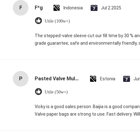
F
F*g
Indonesia
Jul 2.2025
Utile (100w+)
The stepped-valve sleeve cut our fill time by 30 % and
grade guarantee, safe and environmentally friendly, 
P
Pasted Valve Multiwall Paper Bags for Durable Packaging with 10kg to 50kg Capacity and Moisture Resistance
Estonia
Ju
Utile (50w+)
Vicky is a good sales person. Baijia is a good compa
Valve paper bags are strong to use. Fast delivery. Wil