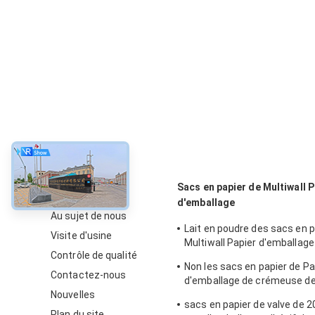
À propos
Sacs en papier de Multiwall P
d'emballage
Au sujet de nous
Lait en poudre des sacs en p
Visite d'usine
Multiwall Papier d'emballage
Contrôle de qualité
catégorie comestible inféri
Non les sacs en papier de Pa
blanc
Contactez-nous
d'emballage de crémeuse de 
Nouvelles
ajustent inférieur thermosce
sacs en papier de valve de 2
lait en poudre
Plan du site