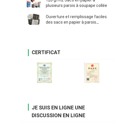
120 g/m2 Sacs en papier à
plusieurs parois à soupape collée
Ouverture et remplissage faciles
des sacs en papier à parois
multiples de valve collée 25kg pour
le ciment
CERTIFICAT
JE SUIS EN LIGNE UNE
DISCUSSION EN LIGNE