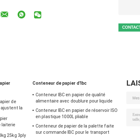
LAI
apier
Conteneur de papier d'Ibc
Conteneur IBC en papier de qualité
alimentaire avec doublure pour liquide
apier de
 ajustent la
Conteneur IBC en papier de réservoir ISO
eure Brown
en plastique 1000L pliable
pier
laiterie
Conteneur de papier de la palette faite
llés pour le
sur commande IBC pour le transport
0kg 25kg 3ply
solide de stockage à distance