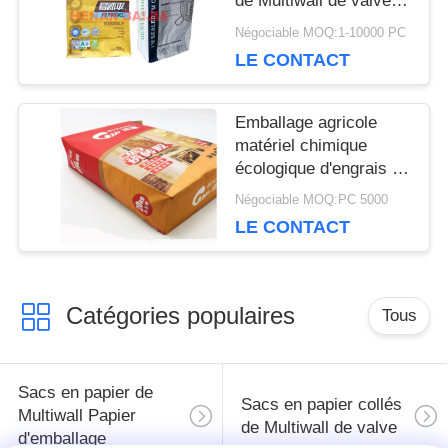
de Multiwall de valve
PRIVACY
imprimant le cachetage
Négociable MOQ:1-10000 PC
ultrasonique
POLICY
LE CONTACT
Emballage agricole
matériel chimique
écologique d'engrais de
sacs à papier
Négociable MOQ:PC 5000
d'emballage
LE CONTACT
Catégories populaires
Tous
Sacs en papier de
Sacs en papier collés
Multiwall Papier
de Multiwall de valve
d'emballage