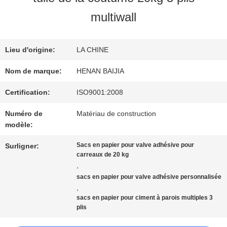
SUJET
multiwall
DE
Lieu d'origine:
LA CHINE
NOUS
Nom de marque:
HENAN BAIJIA
VISITE
Certification:
ISO9001:2008
Numéro de
Matériau de construction
D'USINE
modèle:
Sacs en papier pour valve adhésive pour
Surligner:
CONTRÔLE
carreaux de 20 kg
,
DE
sacs en papier pour valve adhésive personnalisée
,
QUALITÉ
sacs en papier pour ciment à parois multiples 3
plis