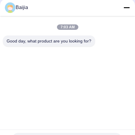
Baijia
Sacs en papier
Sacs de
ouverts cousus de
empaquetage de
7:03 AM
Multiwall de bouche
papier d'emballage
Good day, what product are you looking for?
Sacs en papier de
Sacs en papier de
pelouse
valve
Sacs en papier
Sacs en papier
inférieurs de
thermoscellés
pincement
Souscrivez