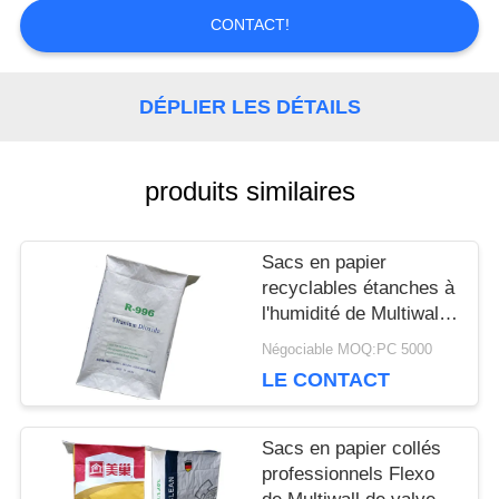
CONTACTEZ-
CONTACT!
NOUS
DÉPLIER LES DÉTAILS
NOUVELLES
produits similaires
CAS
Sacs en papier
recyclables étanches à
l'humidité de Multiwall
PLAN
Papier d'emballage
Négociable MOQ:PC 5000
avec la valve signalée
DU
LE CONTACT
personnalisable
SITE
Sacs en papier collés
professionnels Flexo