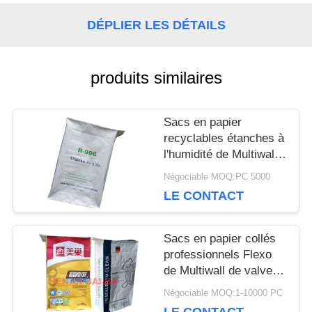
CONTACTEZ-
DÉPLIER LES DÉTAILS
NOUS
produits similaires
NOUVELLES
Sacs en papier
recyclables étanches à
CAS
l'humidité de Multiwall
Papier d'emballage
Négociable MOQ:PC 5000
avec la valve signalée
LE CONTACT
PLAN
personnalisable
DU
Sacs en papier collés
professionnels Flexo
SITE
de Multiwall de valve
imprimant le cachetage
Négociable MOQ:1-10000 PC
ultrasonique