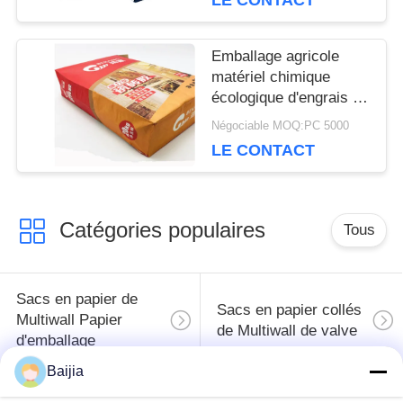
LE CONTACT
PRIVACY
POLICY
Emballage agricole
matériel chimique
écologique d'engrais de
sacs à papier
Négociable MOQ:PC 5000
d'emballage
LE CONTACT
Catégories populaires
Tous
Sacs en papier de
Sacs en papier collés
Multiwall Papier
de Multiwall de valve
d'emballage
Baijia
Sacs en papier
Sacs de