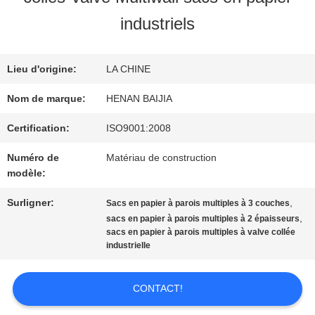
SUJET
industriels
DE
Lieu d'origine:
LA CHINE
NOUS
Nom de marque:
HENAN BAIJIA
VISITE
Certification:
ISO9001:2008
Numéro de
Matériau de construction
D'USINE
modèle:
Surligner:
,
Sacs en papier à parois multiples à 3 couches
CONTRÔLE
,
sacs en papier à parois multiples à 2 épaisseurs
sacs en papier à parois multiples à valve collée
DE
industrielle
QUALITÉ
CONTACT!