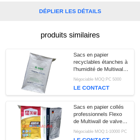
CONTACTEZ-
DÉPLIER LES DÉTAILS
NOUS
produits similaires
NOUVELLES
Sacs en papier
recyclables étanches à
CAS
l'humidité de Multiwall
Papier d'emballage
Négociable MOQ:PC 5000
avec la valve signalée
LE CONTACT
PLAN
personnalisable
DU
Sacs en papier collés
professionnels Flexo
SITE
de Multiwall de valve
imprimant le cachetage
Négociable MOQ:1-10000 PC
ultrasonique