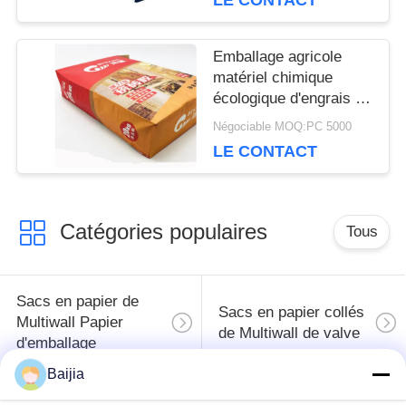
LE CONTACT
PRIVACY
POLICY
Emballage agricole
matériel chimique
écologique d'engrais de
sacs à papier
Négociable MOQ:PC 5000
d'emballage
LE CONTACT
Catégories populaires
Tous
Sacs en papier de
Sacs en papier collés
Multiwall Papier
de Multiwall de valve
d'emballage
Baijia
Sacs en papier
Sacs de