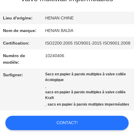
SUJET
DE
Lieu d'origine:
HENAN CHINE
Nom de marque:
HENAN BAIJIA
NOUS
Certification:
ISO2200:2005 ISO9001-2015 ISO9001:2008
VISITE
Numéro de
10240406
modèle:
D'USINE
Sacs en papier à parois multiples à valve collée
Surligner:
écologique
,
CONTRÔLE
sacs en papier à parois multiples à valve collée
Kraft
DE
,
sacs en papier à parois multiples imperméables
QUALITÉ
CONTACT!