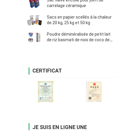
Sac valve encollé pour joint de
carrelage céramique
Sacs en papier scellés à la chaleur
de 20 kg, 25 kg et 50 kg
Poudre déminéralisée de petit lait
de riz basmati de noix de coco de
sacs en papier de Multiwall Papier
d'emballage de valve
CERTIFICAT
JE SUIS EN LIGNE UNE