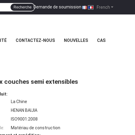
Demande de soumission
|
French
Recherche
ITÉ
CONTACTEZ-NOUS
NOUVELLES
CAS
ux couches semi extensibles
uit:
La Chine
HENAN BAIJIA
ISO9001:2008
e:
Matériau de construction