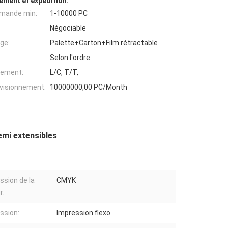
ement et expédition:
mande min:
1-10000 PC
Négociable
ge:
Palette+Carton+Film rétractable
Selon l'ordre
iement:
L/C, T/T,
ovisionnement:
10000000,00 PC/Month
emi extensibles
ssion de la
CMYK
r:
ssion:
Impression flexo