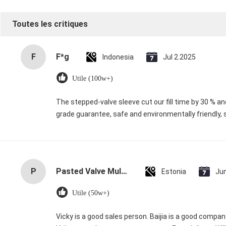
Toutes les critiques
F
F*g
Indonesia
Jul 2.2025
Utile (100w+)
The stepped-valve sleeve cut our fill time by 30 % and
grade guarantee, safe and environmentally friendly, 
P
Pasted Valve Multiwall Paper Bags for Durable Packaging with 10kg to 50kg Capacity and Moisture Resistance
Estonia
Ju
Utile (50w+)
Vicky is a good sales person. Baijia is a good compa