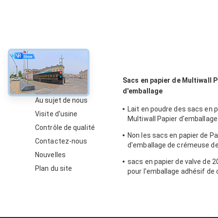
À propos
Sacs en papier de Multiwall P
d'emballage
Au sujet de nous
Lait en poudre des sacs en p
Visite d'usine
Multiwall Papier d'emballage
Contrôle de qualité
catégorie comestible inféri
Non les sacs en papier de Pa
blanc
Contactez-nous
d'emballage de crémeuse de 
Nouvelles
ajustent inférieur thermosce
sacs en papier de valve de 2
lait en poudre
Plan du site
pour l'emballage adhésif de 
céramique