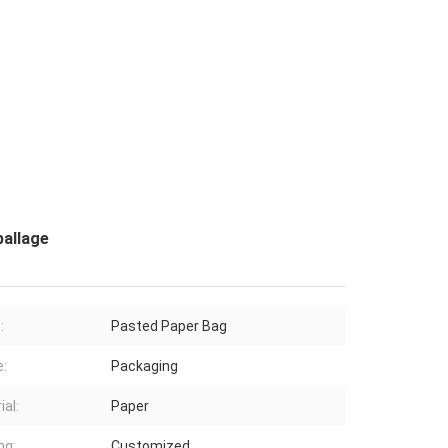
ballage
:
Pasted Paper Bag
:
Packaging
ial:
Paper
ng:
Customized