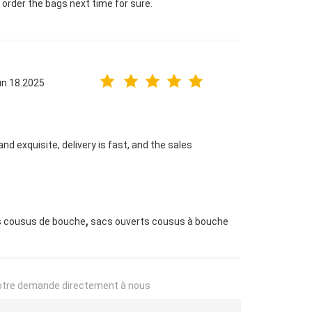
l order the bags next time for sure.
un 18.2025
and exquisite, delivery is fast, and the sales
,
s cousus de bouche
sacs ouverts cousus à bouche
otre demande directement à nous