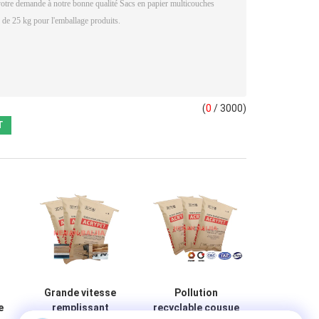
(
0
/ 3000)
Grande vitesse
Pollution
e
remplissant
recyclable cousue