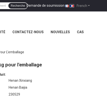
Demande de soumission
|
French
Recherche
ITÉ
CONTACTEZ-NOUS
NOUVELLES
CAS
Pour L'emballage
kg pour l'emballage
uit:
Henan Xinxiang
Henan Baijia
230529