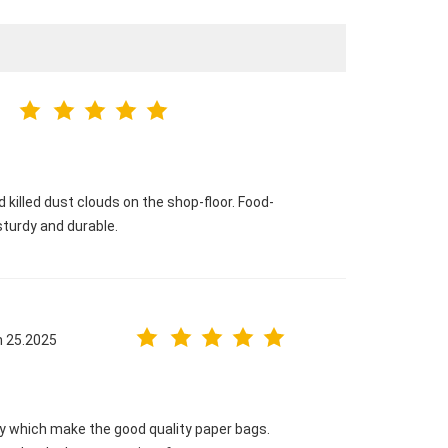
 killed dust clouds on the shop-floor. Food-
sturdy and durable.
n 25.2025
ny which make the good quality paper bags.