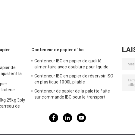
résine de PVC du
aux besoins du
industrielle 60g
matériel 25kg de
client de Multiwall
120g/m2 de Fle
Multiwall
Papier
de sacs en papi
emballage de sac
d'emballage
de Multiwall de
inférieur de
ouvrent la poche
bouche
papier
avec la taille plate
de Special du
fond de bord
LAI
apier
Conteneur de papier d'Ibc
Conteneur IBC en papier de qualité
alimentaire avec doublure pour liquide
apier de
 ajustent la
Conteneur IBC en papier de réservoir ISO
eure Brown
en plastique 1000L pliable
pier
laiterie
Conteneur de papier de la palette faite
llés pour le
sur commande IBC pour le transport
0kg 25kg 3ply
solide de stockage à distance
carreau de