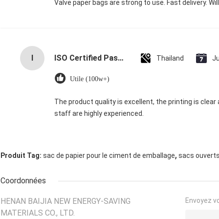
Valve paper bags are strong to use. Fast delivery. Wil
I
ISO Certified Pasted Valve Multiwall Paper Bags with 60M Annual Supply and 15-Day Delivery
Thailand
J
Utile (100w+)
The product quality is excellent, the printing is clear 
staff are highly experienced.
,
Produit Tag:
sac de papier pour le ciment de emballage
sacs ouvert
Coordonnées
HENAN BAIJIA NEW ENERGY-SAVING
Envoyez v
MATERIALS CO., LTD.