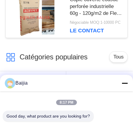
PRIVACY
perforée industrielle
60g - 120g/m2 de Flexo
POLICY
de sacs en papier de
Négociable MOQ:1-10000 PC
Multiwall de bouche
LE CONTACT
Catégories populaires
Tous
Sacs en papier de
Sacs en papier collés
Baijia
Multiwall Papier
de Multiwall de valve
d'emballage
8:17 PM
Sacs en papier
Sacs de
Good day, what product are you looking for?
ouverts cousus de
empaquetage de
Multiwall de bouche
papier d'emballage