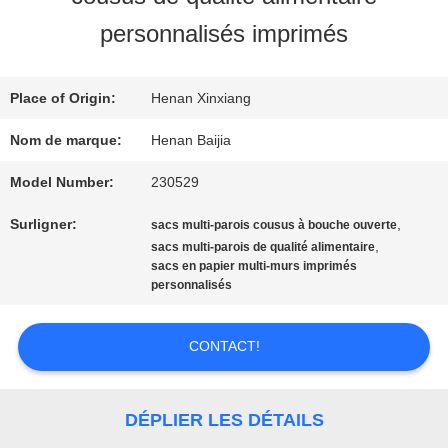
SUJET
personnalisés imprimés
DE
Place of Origin:
Henan Xinxiang
NOUS
Nom de marque:
Henan Baijia
VISITE
Model Number:
230529
Surligner:
,
D'USINE
sacs multi-parois cousus à bouche ouverte
,
sacs multi-parois de qualité alimentaire
sacs en papier multi-murs imprimés
personnalisés
CONTRÔLE
DE
CONTACT!
QUALITÉ
DÉPLIER LES DÉTAILS