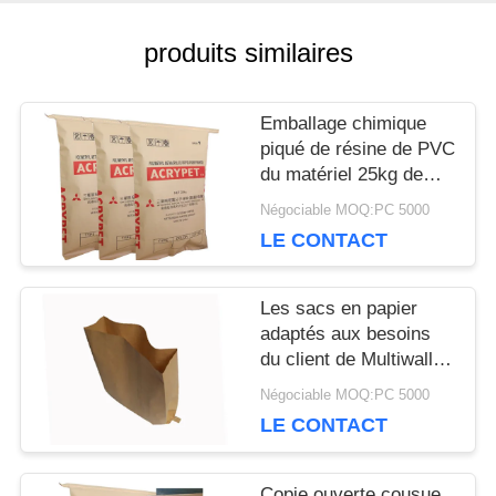
CONTACTEZ-
produits similaires
NOUS
Emballage chimique
piqué de résine de PVC
NOUVELLES
du matériel 25kg de
Multiwall emballage de
Négociable MOQ:PC 5000
sac inférieur de papier
CAS
LE CONTACT
Les sacs en papier
PLAN
adaptés aux besoins
du client de Multiwall
DU
Papier d'emballage
Négociable MOQ:PC 5000
ouvrent la poche avec
SITE
LE CONTACT
la taille plate de
Special du fond de bord
Copie ouverte cousue