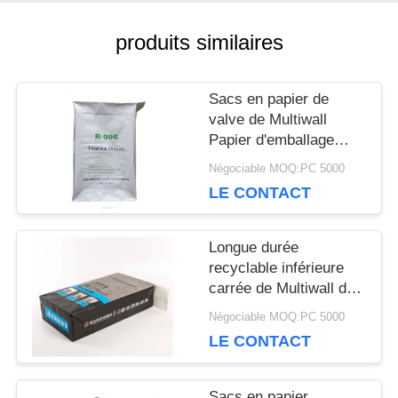
CONTACTEZ-
produits similaires
NOUS
Sacs en papier de
valve de Multiwall
NOUVELLES
Papier d'emballage
pour empaqueter le
Négociable MOQ:PC 5000
matériel chimique 20kg
CAS
LE CONTACT
25kg 50kg
Longue durée
PLAN
recyclable inférieure
carrée de Multiwall de
DU
sacs en papier
Négociable MOQ:PC 5000
personnalisables de
SITE
LE CONTACT
valve
Sacs en papier