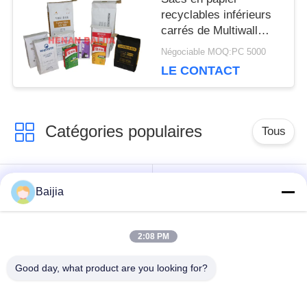
PRIVACY
recyclables inférieurs
carrés de Multiwall
POLICY
Papier d'emballage
Négociable MOQ:PC 5000
avec la valve
LE CONTACT
personnalisable
Catégories populaires
Tous
Sacs en papier de
Sacs en papier collés
Baijia
Multiwall Papier
de Multiwall de valve
d'emballage
2:08 PM
Sacs en papier
Sacs de
Good day, what product are you looking for?
ouverts cousus de
empaquetage de
Multiwall de bouche
papier d'emballage