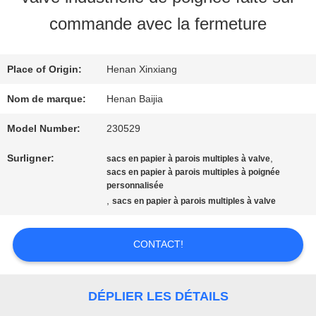
SUJET
commande avec la fermeture
DE
Place of Origin:
Henan Xinxiang
NOUS
Nom de marque:
Henan Baijia
VISITE
Model Number:
230529
Surligner:
,
D'USINE
sacs en papier à parois multiples à valve
sacs en papier à parois multiples à poignée
personnalisée
,
sacs en papier à parois multiples à valve
CONTRÔLE
DE
CONTACT!
QUALITÉ
DÉPLIER LES DÉTAILS