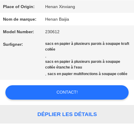
SUJET
Place of Origin:
Henan Xinxiang
DE
Nom de marque:
Henan Baijia
NOUS
Model Number:
230612
sacs en papier à plusieurs parois à soupape kraft
Surligner:
collée
VISITE
,
sacs en papier à plusieurs parois à soupape
D'USINE
collée étanche à l'eau
,
sacs en papier multifonctions à soupape collée
CONTRÔLE
CONTACT!
DE
DÉPLIER LES DÉTAILS
QUALITÉ