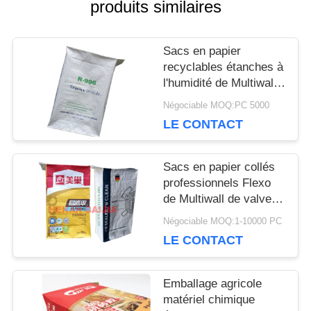
produits similaires
CONTACTEZ-
NOUS
Sacs en papier
recyclables étanches à
l'humidité de Multiwall
NOUVELLES
Papier d'emballage
Négociable MOQ:PC 5000
avec la valve signalée
LE CONTACT
personnalisable
CAS
Sacs en papier collés
professionnels Flexo
de Multiwall de valve
PLAN
imprimant le cachetage
Négociable MOQ:1-10000 PC
DU
ultrasonique
LE CONTACT
SITE
Emballage agricole
matériel chimique