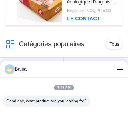
PRIVACY
écologique d'engrais de
sacs à papier
Négociable MOQ:PC 5000
POLICY
d'emballage
LE CONTACT
Catégories populaires
Tous
Sacs en papier de
Sacs en papier collés
Baijia
Multiwall Papier
de Multiwall de valve
d'emballage
7:52 PM
Sacs en papier
Sacs de
Good day, what product are you looking for?
ouverts cousus de
empaquetage de
Multiwall de bouche
papier d'emballage
Sacs en papier de
Sacs en papier de