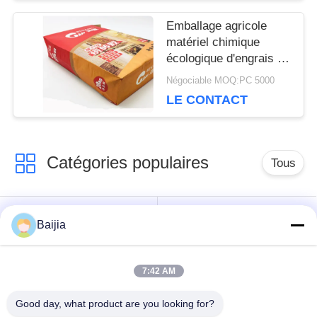
PRIVACY
Emballage agricole
POLICY
matériel chimique
écologique d'engrais de
sacs à papier
Négociable MOQ:PC 5000
d'emballage
LE CONTACT
Catégories populaires
Tous
Sacs en papier de
Sacs en papier collés
Baijia
Multiwall Papier
de Multiwall de valve
d'emballage
7:42 AM
Sacs en papier
Sacs de
Good day, what product are you looking for?
ouverts cousus de
empaquetage de