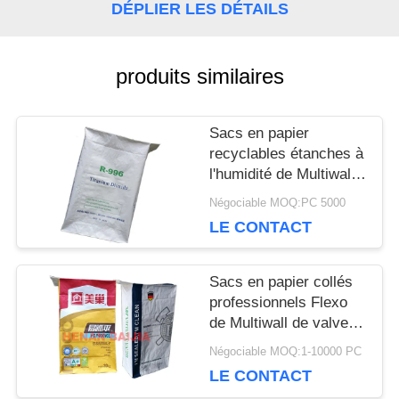
DÉPLIER LES DÉTAILS
CONTACTEZ-
NOUS
produits similaires
NOUVELLES
Sacs en papier
recyclables étanches à
l'humidité de Multiwall
CAS
Papier d'emballage
Négociable MOQ:PC 5000
avec la valve signalée
LE CONTACT
personnalisable
PLAN
Sacs en papier collés
DU
professionnels Flexo
de Multiwall de valve
SITE
imprimant le cachetage
Négociable MOQ:1-10000 PC
ultrasonique
LE CONTACT