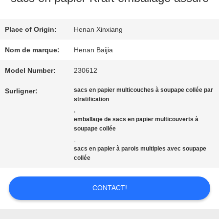
SUJET
DE
Place of Origin:
Henan Xinxiang
Nom de marque:
Henan Baijia
NOUS
Model Number:
230612
VISITE
sacs en papier multicouches à soupape collée par
Surligner:
stratification
,
D'USINE
emballage de sacs en papier multicouverts à
soupape collée
,
CONTRÔLE
sacs en papier à parois multiples avec soupape
collée
DE
CONTACT!
QUALITÉ