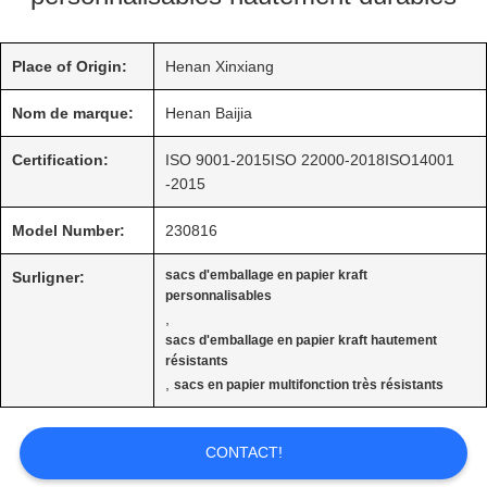
SUJET
DE
Place of Origin:
Henan Xinxiang
Nom de marque:
Henan Baijia
NOUS
Certification:
ISO 9001-2015ISO 22000-2018ISO14001
-2015
VISITE
Model Number:
230816
D'USINE
sacs d'emballage en papier kraft
Surligner:
personnalisables
,
CONTRÔLE
sacs d'emballage en papier kraft hautement
résistants
DE
,
sacs en papier multifonction très résistants
QUALITÉ
CONTACT!