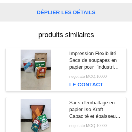
CONTACTEZ-
DÉPLIER LES DÉTAILS
NOUS
produits similaires
NOUVELLES
Impression Flexibilité
Sacs de soupapes en
CAS
papier pour l'industrie
Épaisseur
negotiate MOQ:10000
personnalisée
LE CONTACT
PLAN
DU
Sacs d'emballage en
papier Iso Kraft
SITE
Capacité et épaisseur
personnalisables
negotiate MOQ:10000