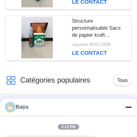
PRIVACY
LE CONTACT
POLICY
Structure
personnalisable Sacs
de papier kraft
industriels pour les
negotiate MOQ:10000
emballages chimiques
LE CONTACT
Catégories populaires
Tous
Sacs en papier de
Sacs en papier collés
Baijia
Multiwall Papier
de Multiwall de valve
d'emballage
2:12 PM
Sacs en papier
Sacs de