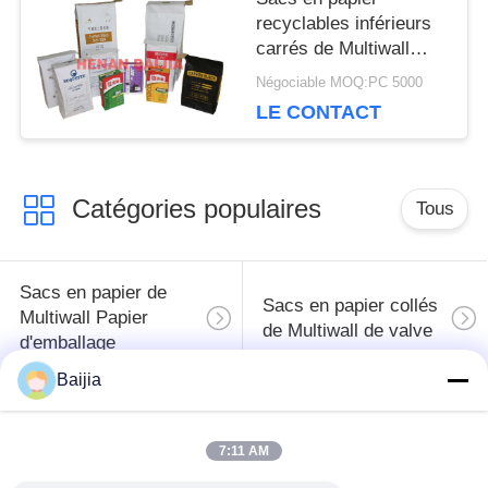
PRIVACY
recyclables inférieurs
carrés de Multiwall
POLICY
Papier d'emballage
Négociable MOQ:PC 5000
avec la valve
LE CONTACT
personnalisable
Catégories populaires
Tous
Sacs en papier de
Sacs en papier collés
Multiwall Papier
de Multiwall de valve
d'emballage
Baijia
Sacs en papier
Sacs de
ouverts cousus de
empaquetage de
7:11 AM
Multiwall de bouche
papier d'emballage