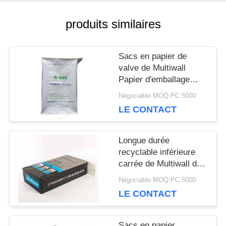
CONTACTEZ-
produits similaires
NOUS
Sacs en papier de
valve de Multiwall
NOUVELLES
Papier d'emballage
pour empaqueter le
Négociable MOQ:PC 5000
matériel chimique 20kg
CAS
LE CONTACT
25kg 50kg
Longue durée
PLAN
recyclable inférieure
carrée de Multiwall de
DU
sacs en papier
Négociable MOQ:PC 5000
personnalisables de
SITE
LE CONTACT
valve
Sacs en papier