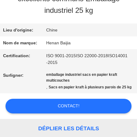
SUJET
industriel 25 kg
DE
Lieu d'origine:
Chine
NOUS
Nom de marque:
Henan Baijia
VISITE
Certification:
ISO 9001-2015ISO 22000-2018ISO14001
-2015
D'USINE
emballage industriel sacs en papier kraft
Surligner:
multicouches
,
Sacs en papier kraft à plusieurs parois de 25 kg
CONTRÔLE
DE
CONTACT!
QUALITÉ
DÉPLIER LES DÉTAILS