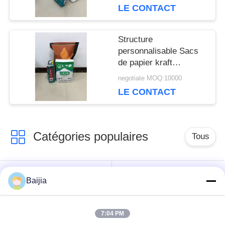
PRIVACY
LE CONTACT
POLICY
Structure
personnalisable Sacs
de papier kraft
industriels pour les
negotiate MOQ:10000
emballages chimiques
LE CONTACT
Catégories populaires
Tous
Sacs en papier de
Sacs en papier collés
Baijia
Multiwall Papier
de Multiwall de valve
d'emballage
7:04 PM