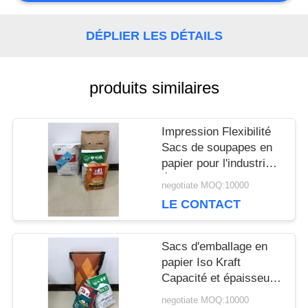
CONTACTEZ-
DÉPLIER LES DÉTAILS
NOUS
produits similaires
NOUVELLES
Impression Flexibilité
CAS
Sacs de soupapes en
papier pour l'industrie
Épaisseur
negotiate MOQ:10000
personnalisée
PLAN
LE CONTACT
DU
Sacs d'emballage en
SITE
papier Iso Kraft
Capacité et épaisseur
personnalisables
negotiate MOQ:10000