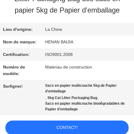
SUJET
papier 5kg de Papier d'emballage
DE
Lieu d'origine:
La Chine
NOUS
Nom de marque:
HENAN BAIJIA
VISITE
Certification:
ISO9001:2008
Numéro de
Matériau de construction
D'USINE
modèle:
Sacs en papier multicouche 5kg de Papier
Surligner:
CONTRÔLE
d'emballage
,
,
5kg Cat Litter Packaging Bag
DE
Sacs en papier multicouche biodégradables de
Papier d'emballage
QUALITÉ
CONTACT!